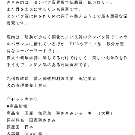
ささみ肉は、タンパク質豊富で低脂質、低カロリー。
また骨を丈夫にするリンも豊富です。
タンパク質は体を作り体の調子を整えるうえで最も重要な栄
養素です。
鹿肉は、脂肪が少なく消化のよい良質のタンパク質でミネラ
ルバランスに優れているほか、DHAやアミノ酸、鉄分が豊
富なスーパーフードです。
愛犬の健康維持に適してるだけではなく、美しい毛並みを作
るうえで、大変人気のある高級食材です。
九州農政局 愛玩動物飼料製造業 認定業者
犬の管理栄養士在籍
◇セット内容◇
■商品情報
商品名 国産 無添加 鶏ささみジャーキー（犬用）
原材料名 国産鶏ささみ
原産国 日本
内容量 30g×3袋