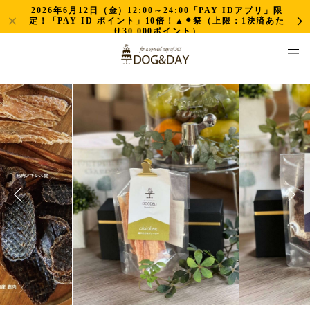
2026年6月12日（金）12:00～24:00「PAY IDアプリ」限
定！「PAY ID ポイント」10倍！▲⚫︎祭（上限：1決済あた
り30,000ポイント）