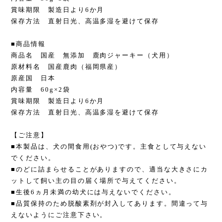
賞味期限 製造日より6か月
保存方法 直射日光、高温多湿を避けて保存
■商品情報
商品名 国産 無添加 鹿肉ジャーキー（犬用）
原材料名 国産鹿肉（福岡県産）
原産国 日本
内容量 60g×2袋
賞味期限 製造日より6か月
保存方法 直射日光、高温多湿を避けて保存
【ご注意】
■本製品は、犬の間食用(おやつ)です。主食として与えない
でください。
■のどに詰まらせることがありますので、適当な大きさにカ
ットして飼い主の目の届く場所で与えてください。
■生後6ヵ月未満の幼犬には与えないでください。
■品質保持のため脱酸素剤が封入してあります。間違って与
えないようにご注意下さい。