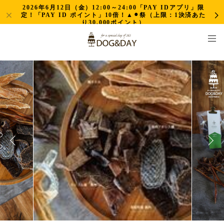
2026年6月12日（金）12:00～24:00「PAY IDアプリ」限
定！「PAY ID ポイント」10倍！▲⚫︎祭（上限：1決済あた
り30,000ポイント）