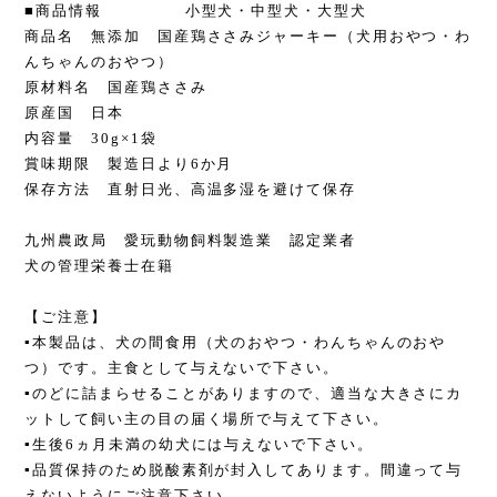
■商品情報 小型犬・中型犬・大型犬
商品名 無添加 国産鶏ささみジャーキー（犬用おやつ・わ
んちゃんのおやつ）
原材料名 国産鶏ささみ
原産国 日本
内容量 30g×1袋
賞味期限 製造日より6か月
保存方法 直射日光、高温多湿を避けて保存
九州農政局 愛玩動物飼料製造業 認定業者
犬の管理栄養士在籍
【ご注意】
▪本製品は、犬の間食用（犬のおやつ・わんちゃんのおや
つ）です。主食として与えないで下さい。
▪のどに詰まらせることがありますので、適当な大きさにカ
ットして飼い主の目の届く場所で与えて下さい。
▪生後6ヵ月未満の幼犬には与えないで下さい。
▪品質保持のため脱酸素剤が封入してあります。間違って与
えないようにご注意下さい。